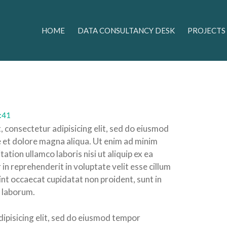
HOME
DATA CONSULTANCY DESK
PROJECTS
:41
 consectetur adipisicing elit, sed do eiusmod
e et dolore magna aliqua. Ut enim ad minim
ation ullamco laboris nisi ut aliquip ex ea
n reprehenderit in voluptate velit esse cillum
sint occaecat cupidatat non proident, sunt in
t laborum.
ipisicing elit, sed do eiusmod tempor