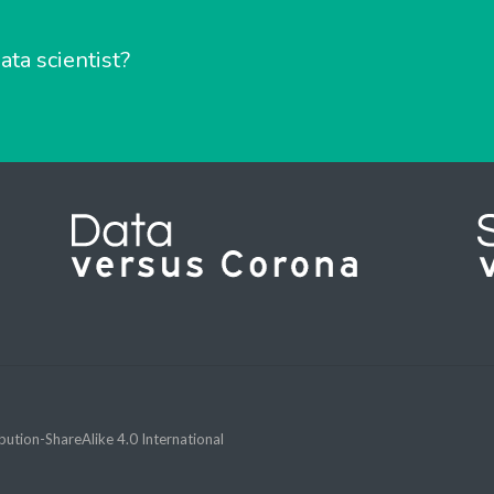
ata scientist?
ution-ShareAlike 4.0 International