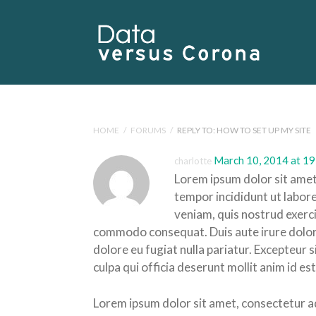
HOME
/
FORUMS
/
REPLY TO: HOW TO SET UP MY SITE
March 10, 2014 at 19
charlotte
Lorem ipsum dolor sit amet,
tempor incididunt ut labor
veniam, quis nostrud exercit
commodo consequat. Duis aute irure dolor i
dolore eu fugiat nulla pariatur. Excepteur 
culpa qui officia deserunt mollit anim id es
Lorem ipsum dolor sit amet, consectetur ad